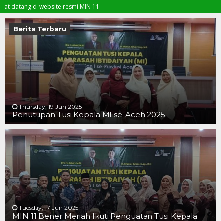
ng di website resmi MIN 11
Berita Terbaru
Thursday, 19 Jun 2025
Penutupan Tusi Kepala MI se-Aceh 2025
19 JUN 2025
19 JUN 2025
16 JUN 2025
Tuesday, 17 Jun 2025
MIN 11 Bener Meriah Ikuti Penguatan Tusi Kepala