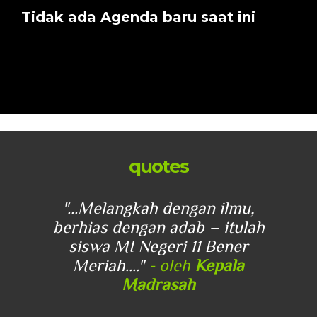
Tidak ada Agenda baru saat ini
quotes
u,
"...Melangkah dengan ilmu,
"
lah
berhias dengan adab – itulah
be
r
siswa MI Negeri 11 Bener
Meriah...."
- oleh
Kepala
Madrasah