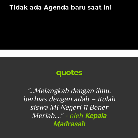
Tidak ada Agenda baru saat ini
quotes
u,
"...Melangkah dengan ilmu,
"
lah
berhias dengan adab – itulah
be
r
siswa MI Negeri 11 Bener
Meriah...."
- oleh
Kepala
Madrasah