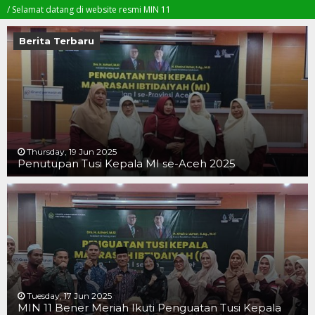
at datang di website resmi MIN 11
Berita Terbaru
Thursday, 19 Jun 2025
Penutupan Tusi Kepala MI se-Aceh 2025
19 JUN 2025
19 JUN 2025
16 JUN 2025
Tuesday, 17 Jun 2025
MIN 11 Bener Meriah Ikuti Penguatan Tusi Kepala