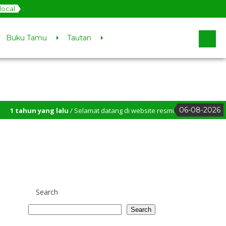
local
:
Buku Tamu
Tautan
06-08-2026
1 tahun yang lalu
/ Selamat datang di website resmi MIN 11 Bener Meria
Search
Search