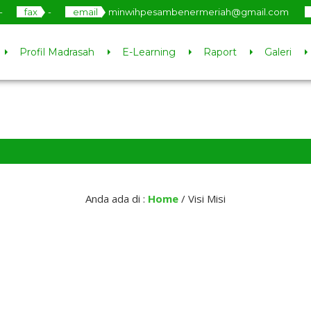
-
fax
-
email
minwihpesambenermeriah@gmail.com
Profil Madrasah
E-Learning
Raport
Galeri
Anda ada di :
Home
/
Visi Misi