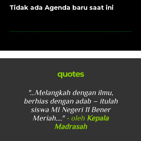
Tidak ada Agenda baru saat ini
quotes
u,
"...Melangkah dengan ilmu,
"
lah
berhias dengan adab – itulah
be
r
siswa MI Negeri 11 Bener
Meriah...."
- oleh
Kepala
Madrasah