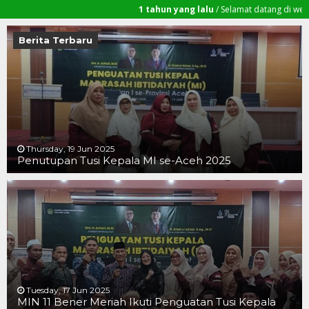
1 tahun yang lalu
/ Selamat datang di website res
Bener Meriah
Berita Terbaru
Thursday, 19 Jun 2025
Penutupan Tusi Kepala MI se-Aceh 2025
19 JUN 2025
19 JUN 2025
16 JUN 2025
Tuesday, 17 Jun 2025
MIN 11 Bener Meriah Ikuti Penguatan Tusi Kepala