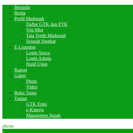
Beranda
Berita
Profil Madrasah
Daftar GTK dan PTK
Visi Misi
Tata Tertib Madrasah
Sejarah Singkat
E-Learning
Login Siswa
Login Admin
Hasil Ujian
Raport
Galeri
Photo
Video
Buku Tamu
Tautan
GTK Emis
e-Kinerja
Manajemen Ijazah
phone
-