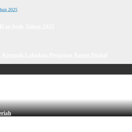
MI se-Aceh Tahun 2025
 Kompak Lakukan Pengisian Rapor Digital
eriah