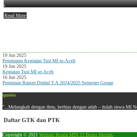
.
Read More
Agenda Terbaru
Tidak ada Agenda baru saat ini
19 Jun 2025
Penutupan Kegiatan Tusi MI se-Aceh
19 Jun 2025
Kegiatan Tusi MI se-Aceh
16 Jun 2025
Pengisian Raport Digital T.A 2024/2025 Semester Genap
quotes
"...Melangkah dengan ilmu, berhias dengan adab – itulah siswa MI N
Daftar GTK dan PTK
Copyright © 2021
Website Resmi MIN 11 Bener Meriah
.