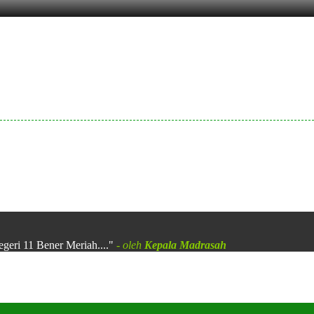
egeri 11 Bener Meriah...."
- oleh
Kepala Madrasah