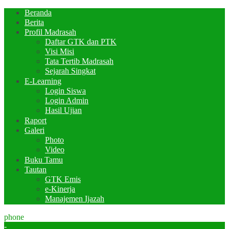
Beranda
Berita
Profil Madrasah
Daftar GTK dan PTK
Visi Misi
Tata Tertib Madrasah
Sejarah Singkat
E-Learning
Login Siswa
Login Admin
Hasil Ujian
Raport
Galeri
Photo
Video
Buku Tamu
Tautan
GTK Emis
e-Kinerja
Manajemen Ijazah
phone
-