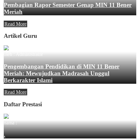
Pembagian Rapor Semester Genap MIN 11 Bener
Meriah
Read More
Artikel Guru
oleh : Administrator
Pengembangan Pendidikan di MIN 11 Bener
Meriah: Mewujudkan Madrasah Unggul
Berkarakter Islami
Read More
Daftar Prestasi
nama :
.