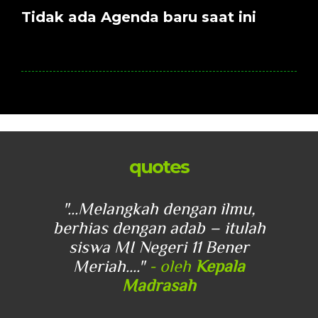
Tidak ada Agenda baru saat ini
quotes
u,
"...Melangkah dengan ilmu,
"
lah
berhias dengan adab – itulah
be
r
siswa MI Negeri 11 Bener
Meriah...."
- oleh
Kepala
Madrasah