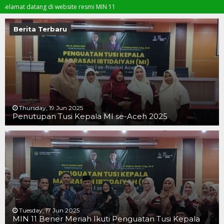
 datang di website resmi MIN 11
Berita Terbaru
Thursday, 19 Jun 2025
Penutupan Tusi Kepala MI se-Aceh 2025
19 JUN 2025
19 JUN 2025
16 JUN 2025
Tuesday, 17 Jun 2025
MIN 11 Bener Meriah Ikuti Penguatan Tusi Kepala