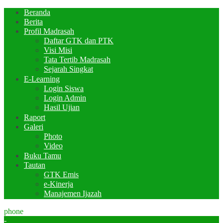
Beranda
Berita
Profil Madrasah
Daftar GTK dan PTK
Visi Misi
Tata Tertib Madrasah
Sejarah Singkat
E-Learning
Login Siswa
Login Admin
Hasil Ujian
Raport
Galeri
Photo
Video
Buku Tamu
Tautan
GTK Emis
e-Kinerja
Manajemen Ijazah
phone
-