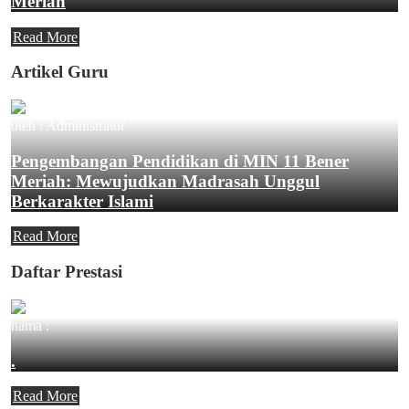
Meriah
Read More
Artikel Guru
oleh : Administrator
Pengembangan Pendidikan di MIN 11 Bener
Meriah: Mewujudkan Madrasah Unggul
Berkarakter Islami
Read More
Daftar Prestasi
nama :
.
Read More