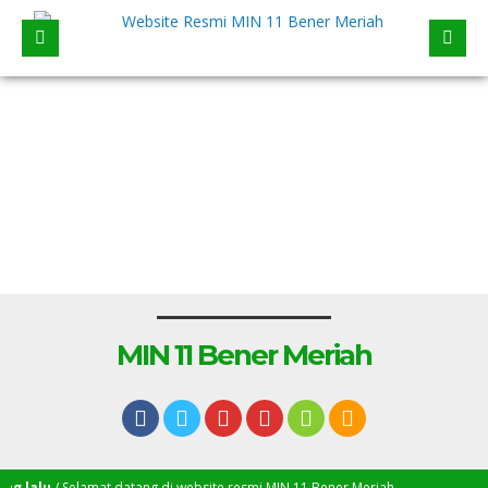
MIN 11 Bener Meriah
 lalu
/ Selamat datang di website resmi MIN 11 Bener Meriah