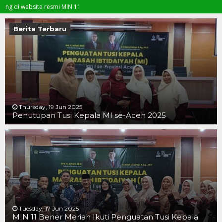
ebsite resmi MIN 11
Berita Terbaru
Thursday, 19 Jun 2025
Penutupan Tusi Kepala MI se-Aceh 2025
19 JUN 2025
19 JUN 2025
16 JUN 2025
Tuesday, 17 Jun 2025
MIN 11 Bener Meriah Ikuti Penguatan Tusi Kepala