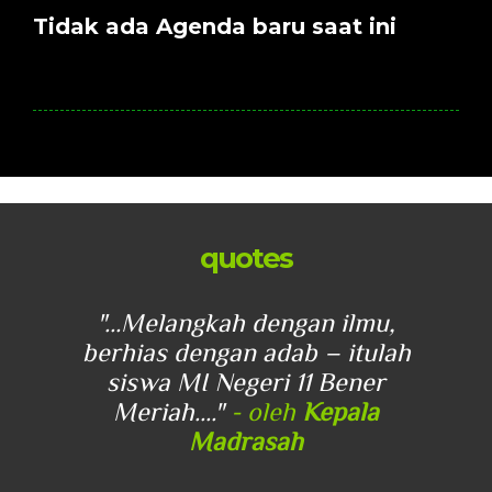
Tidak ada Agenda baru saat ini
quotes
u,
"...Melangkah dengan ilmu,
"
lah
berhias dengan adab – itulah
be
r
siswa MI Negeri 11 Bener
Meriah...."
- oleh
Kepala
Madrasah