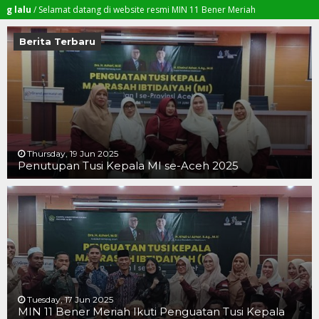
u
/ Selamat datang di website resmi MIN 11 Bener Meriah
Berita Terbaru
Thursday, 19 Jun 2025
Penutupan Tusi Kepala MI se-Aceh 2025
19 JUN 2025
19 JUN 2025
16 JUN 2025
Tuesday, 17 Jun 2025
MIN 11 Bener Meriah Ikuti Penguatan Tusi Kepala