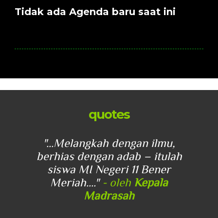
Tidak ada Agenda baru saat ini
quotes
u,
"...Melangkah dengan ilmu,
"
lah
berhias dengan adab – itulah
be
r
siswa MI Negeri 11 Bener
Meriah...."
- oleh
Kepala
Madrasah