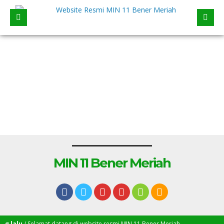
MIN 11 Bener Meriah
lalu
/ Selamat datang di website resmi MIN 11 Bener Meriah