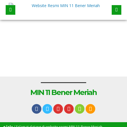
MIN 11 Bener Meriah
 lalu
/ Selamat datang di website resmi MIN 11 Bener Meriah