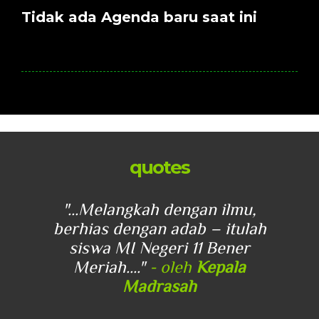
Tidak ada Agenda baru saat ini
quotes
u,
"...Melangkah dengan ilmu,
"
lah
berhias dengan adab – itulah
be
r
siswa MI Negeri 11 Bener
Meriah...."
- oleh
Kepala
Madrasah