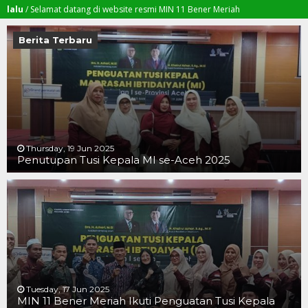
Selamat datang di website resmi MIN 11 Bener Meriah
Berita Terbaru
Thursday, 19 Jun 2025
Penutupan Tusi Kepala MI se-Aceh 2025
19 JUN 2025
19 JUN 2025
16 JUN 2025
Tuesday, 17 Jun 2025
MIN 11 Bener Meriah Ikuti Penguatan Tusi Kepala