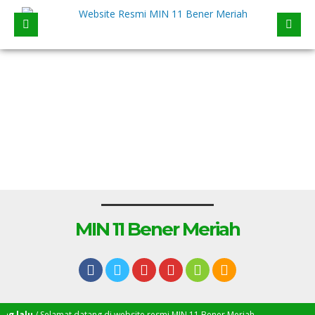
MIN 11 Bener Meriah
 lalu
/ Selamat datang di website resmi MIN 11 Bener Meriah