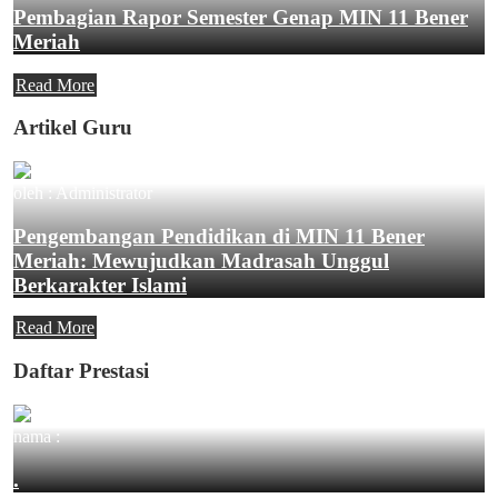
Pembagian Rapor Semester Genap MIN 11 Bener
Meriah
Read More
Artikel Guru
oleh : Administrator
Pengembangan Pendidikan di MIN 11 Bener
Meriah: Mewujudkan Madrasah Unggul
Berkarakter Islami
Read More
Daftar Prestasi
nama :
.