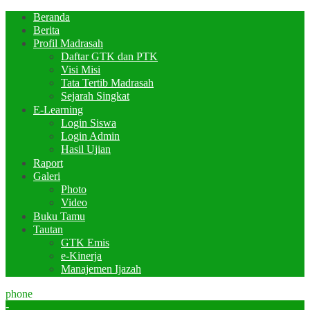
Beranda
Berita
Profil Madrasah
Daftar GTK dan PTK
Visi Misi
Tata Tertib Madrasah
Sejarah Singkat
E-Learning
Login Siswa
Login Admin
Hasil Ujian
Raport
Galeri
Photo
Video
Buku Tamu
Tautan
GTK Emis
e-Kinerja
Manajemen Ijazah
phone
-