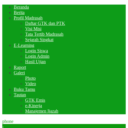
Beranda
Berita
Profil Madrasah
Daftar GTK dan PTK
Visi Misi
Tata Tertib Madrasah
Sejarah Singkat
E-Learning
Login Siswa
Login Admin
Hasil Ujian
Raport
Galeri
Photo
Video
Buku Tamu
Tautan
GTK Emis
e-Kinerja
Manajemen Ijazah
phone
-