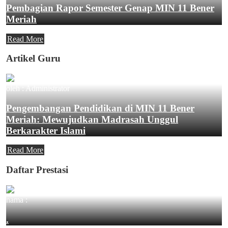
Pembagian Rapor Semester Genap MIN 11 Bener
Meriah
Read More
Artikel Guru
oleh : Administrator
Pengembangan Pendidikan di MIN 11 Bener
Meriah: Mewujudkan Madrasah Unggul
Berkarakter Islami
Read More
Daftar Prestasi
nama :
.