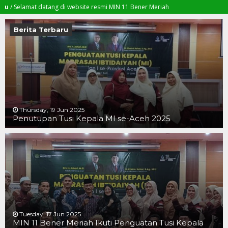
amat datang di website resmi MIN 11 Bener Meriah
Berita Terbaru
Thursday, 19 Jun 2025
Penutupan Tusi Kepala MI se-Aceh 2025
19 JUN 2025
19 JUN 2025
16 JUN 2025
Tuesday, 17 Jun 2025
MIN 11 Bener Meriah Ikuti Penguatan Tusi Kepala