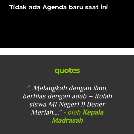
Tidak ada Agenda baru saat ini
quotes
u,
"...Melangkah dengan ilmu,
"
lah
berhias dengan adab – itulah
be
r
siswa MI Negeri 11 Bener
Meriah...."
- oleh
Kepala
Madrasah