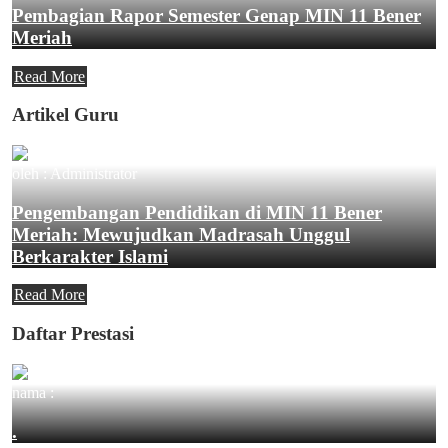
Pembagian Rapor Semester Genap MIN 11 Bener
Meriah
Read More
Artikel Guru
oleh : Administrator
Pengembangan Pendidikan di MIN 11 Bener
Meriah: Mewujudkan Madrasah Unggul
Berkarakter Islami
Read More
Daftar Prestasi
nama :
.