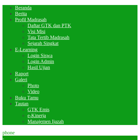
Beranda
Berita
Profil Madrasah
Daftar GTK dan PTK
Visi Misi
Tata Tertib Madrasah
Sejarah Singkat
E-Learning
Login Siswa
Login Admin
Hasil Ujian
Raport
Galeri
Photo
Video
Buku Tamu
Tautan
GTK Emis
e-Kinerja
Manajemen Ijazah
phone
-