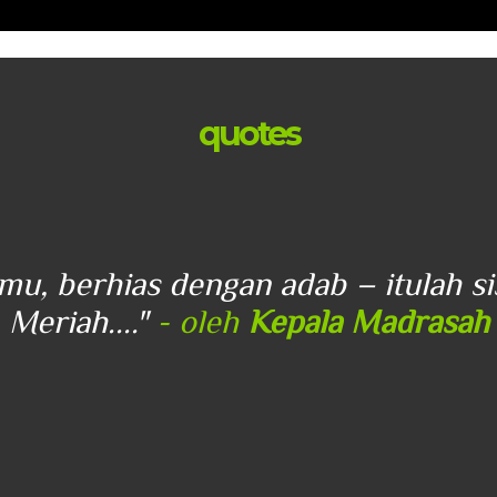
quotes
lmu, berhias dengan adab – itulah s
Meriah...."
- oleh
Kepala Madrasah