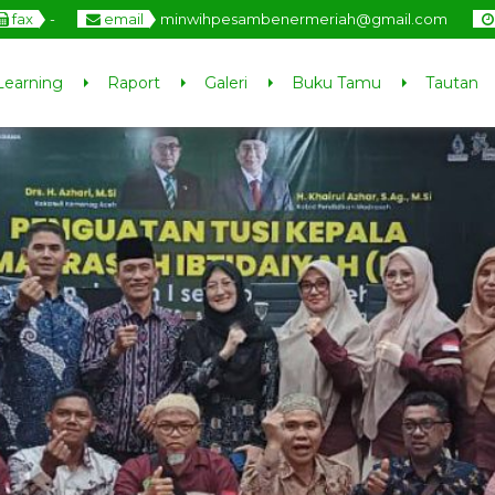
fax
-
email
minwihpesambenermeriah@gmail.com
Learning
Raport
Galeri
Buku Tamu
Tautan