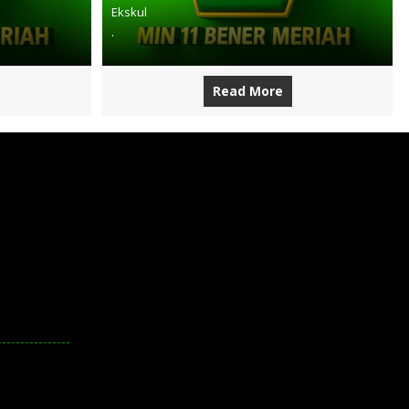
Ekskul
.
Read More