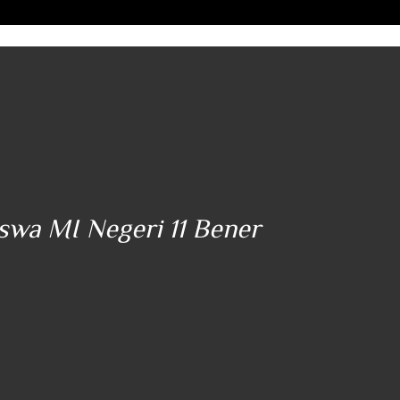
iswa MI Negeri 11 Bener
"..