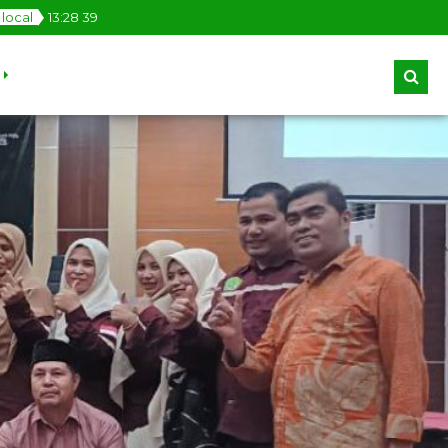
local
13
:
28
40