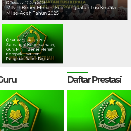
Tuesday, 17 Jun 2025
MIN 11 Bener Meriah Ikuti Penguatan Tusi Kepala
MI se-Aceh Tahun 2025
Saturday, 14 Jun 2025
Semangat Kebersamaan,
Guru MIN 11 Bener Meriah
Kompak Lakukan
Pengisian Rapor Digital
 Guru
Daftar Prestasi
rator