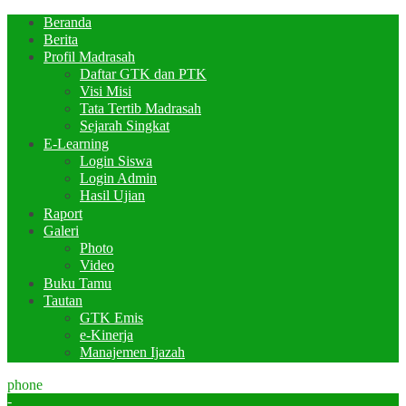
Beranda
Berita
Profil Madrasah
Daftar GTK dan PTK
Visi Misi
Tata Tertib Madrasah
Sejarah Singkat
E-Learning
Login Siswa
Login Admin
Hasil Ujian
Raport
Galeri
Photo
Video
Buku Tamu
Tautan
GTK Emis
e-Kinerja
Manajemen Ijazah
phone
-