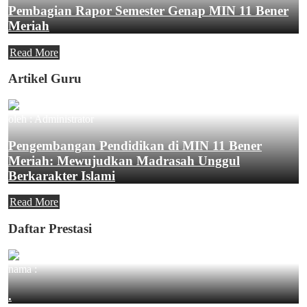
Pembagian Rapor Semester Genap MIN 11 Bener
Meriah
Read More
Artikel Guru
oleh : Administrator
Pengembangan Pendidikan di MIN 11 Bener
Meriah: Mewujudkan Madrasah Unggul
Berkarakter Islami
Read More
Daftar Prestasi
nama :
.