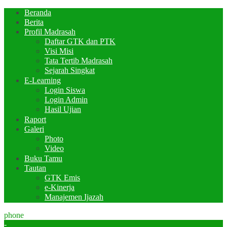
Beranda
Berita
Profil Madrasah
Daftar GTK dan PTK
Visi Misi
Tata Tertib Madrasah
Sejarah Singkat
E-Learning
Login Siswa
Login Admin
Hasil Ujian
Raport
Galeri
Photo
Video
Buku Tamu
Tautan
GTK Emis
e-Kinerja
Manajemen Ijazah
phone
-