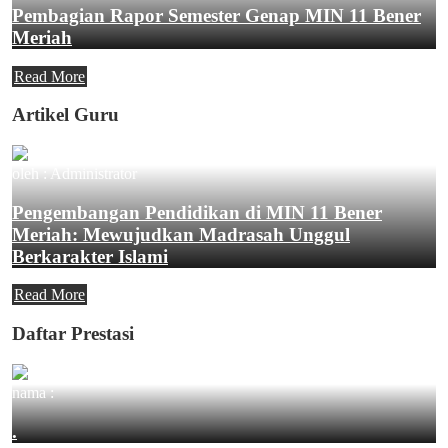
Pembagian Rapor Semester Genap MIN 11 Bener
Meriah
Read More
Artikel Guru
oleh : Administrator
Pengembangan Pendidikan di MIN 11 Bener
Meriah: Mewujudkan Madrasah Unggul
Berkarakter Islami
Read More
Daftar Prestasi
nama :
.