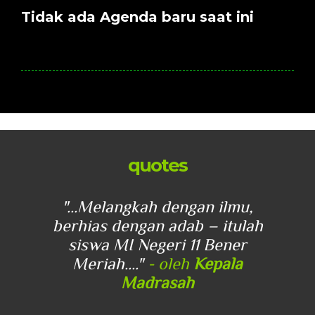
Tidak ada Agenda baru saat ini
quotes
u,
"...Melangkah dengan ilmu,
"
lah
berhias dengan adab – itulah
be
r
siswa MI Negeri 11 Bener
Meriah...."
- oleh
Kepala
Madrasah