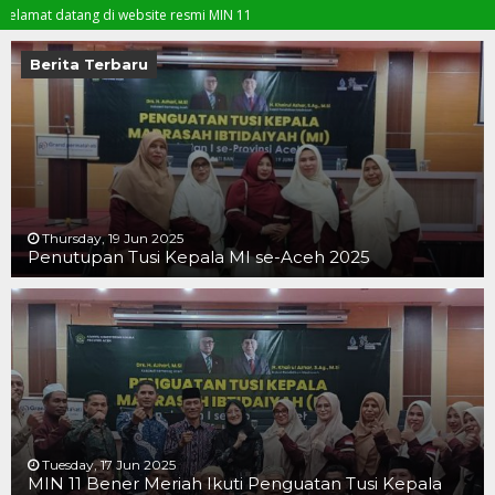
 datang di website resmi MIN 11
Berita Terbaru
Thursday, 19 Jun 2025
Penutupan Tusi Kepala MI se-Aceh 2025
19 JUN 2025
19 JUN 2025
16 JUN 2025
Tuesday, 17 Jun 2025
MIN 11 Bener Meriah Ikuti Penguatan Tusi Kepala