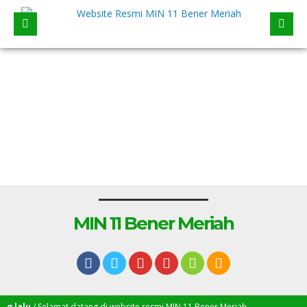
MIN 11 Bener Meriah
lalu
/ Selamat datang di website resmi MIN 11 Bener Meriah