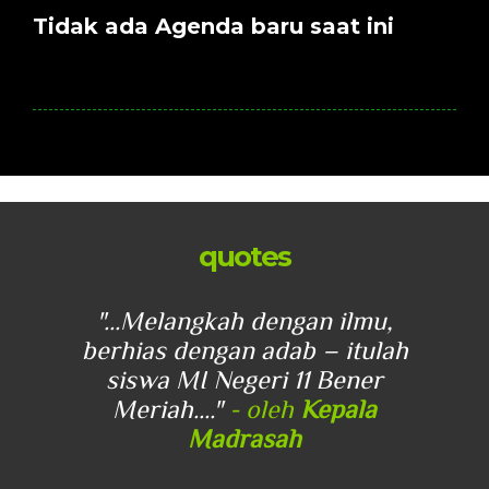
Tidak ada Agenda baru saat ini
quotes
u,
"...Melangkah dengan ilmu,
"
lah
berhias dengan adab – itulah
be
r
siswa MI Negeri 11 Bener
Meriah...."
- oleh
Kepala
Madrasah