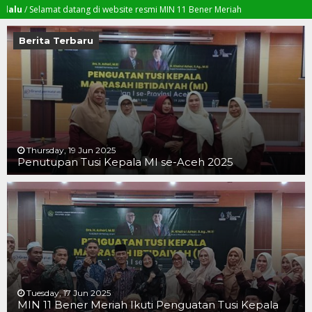
elamat datang di website resmi MIN 11 Bener Meriah
Berita Terbaru
Thursday, 19 Jun 2025
Penutupan Tusi Kepala MI se-Aceh 2025
19 JUN 2025
19 JUN 2025
16 JUN 2025
Tuesday, 17 Jun 2025
MIN 11 Bener Meriah Ikuti Penguatan Tusi Kepala