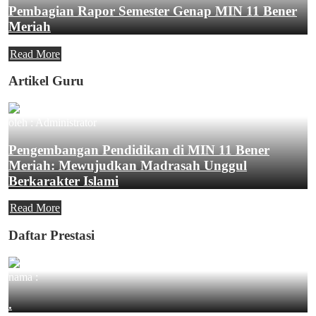
Pembagian Rapor Semester Genap MIN 11 Bener
Meriah
Read More
Artikel Guru
oleh : Administrator
Pengembangan Pendidikan di MIN 11 Bener
Meriah: Mewujudkan Madrasah Unggul
Berkarakter Islami
Read More
Daftar Prestasi
nama :
.