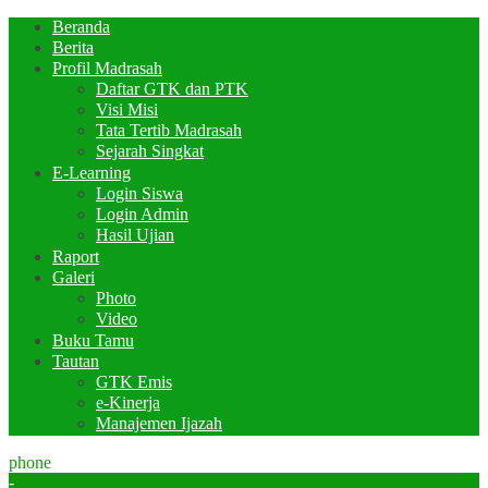
Beranda
Berita
Profil Madrasah
Daftar GTK dan PTK
Visi Misi
Tata Tertib Madrasah
Sejarah Singkat
E-Learning
Login Siswa
Login Admin
Hasil Ujian
Raport
Galeri
Photo
Video
Buku Tamu
Tautan
GTK Emis
e-Kinerja
Manajemen Ijazah
phone
-