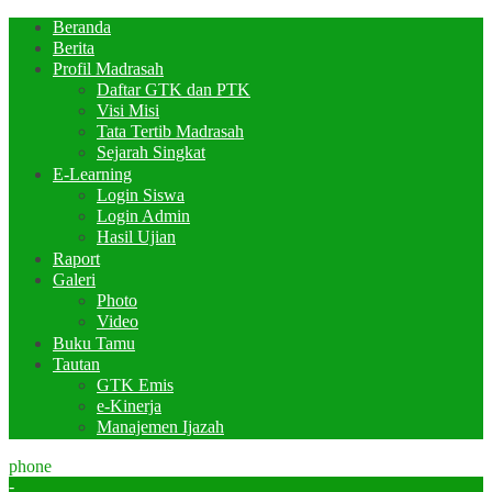
Beranda
Berita
Profil Madrasah
Daftar GTK dan PTK
Visi Misi
Tata Tertib Madrasah
Sejarah Singkat
E-Learning
Login Siswa
Login Admin
Hasil Ujian
Raport
Galeri
Photo
Video
Buku Tamu
Tautan
GTK Emis
e-Kinerja
Manajemen Ijazah
phone
-