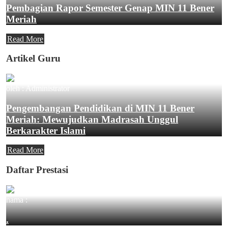
Pembagian Rapor Semester Genap MIN 11 Bener
Meriah
Read More
Artikel Guru
oleh : Administrator
Pengembangan Pendidikan di MIN 11 Bener
Meriah: Mewujudkan Madrasah Unggul
Berkarakter Islami
Read More
Daftar Prestasi
nama :
.