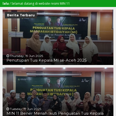
Selamat datang di website resmi MIN 11
Berita Terbaru
Thursday, 19 Jun 2025
Penutupan Tusi Kepala MI se-Aceh 2025
19 JUN 2025
19 JUN 2025
16 JUN 2025
Tuesday, 17 Jun 2025
MIN 11 Bener Meriah Ikuti Penguatan Tusi Kepala