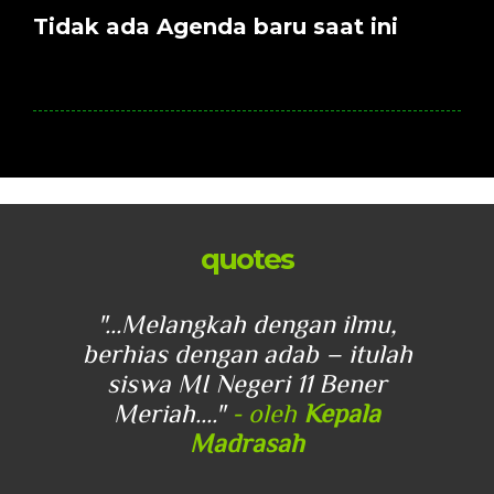
Tidak ada Agenda baru saat ini
quotes
u,
"...Melangkah dengan ilmu,
"
lah
berhias dengan adab – itulah
be
r
siswa MI Negeri 11 Bener
Meriah...."
- oleh
Kepala
Madrasah