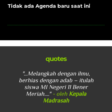
Tidak ada Agenda baru saat ini
quotes
u,
"...Melangkah dengan ilmu,
"
lah
berhias dengan adab – itulah
be
r
siswa MI Negeri 11 Bener
Meriah...."
- oleh
Kepala
Madrasah