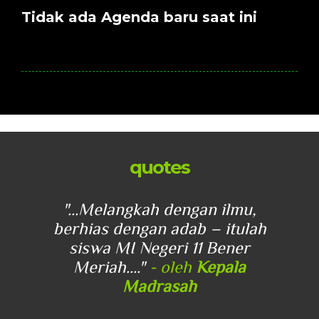
Tidak ada Agenda baru saat ini
quotes
u,
"...Melangkah dengan ilmu,
"
lah
berhias dengan adab – itulah
be
r
siswa MI Negeri 11 Bener
Meriah...."
- oleh
Kepala
Madrasah