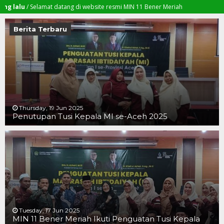
u
/ Selamat datang di website resmi MIN 11 Bener Meriah
Berita Terbaru
Thursday, 19 Jun 2025
Penutupan Tusi Kepala MI se-Aceh 2025
19 JUN 2025
19 JUN 2025
16 JUN 2025
Tuesday, 17 Jun 2025
MIN 11 Bener Meriah Ikuti Penguatan Tusi Kepala