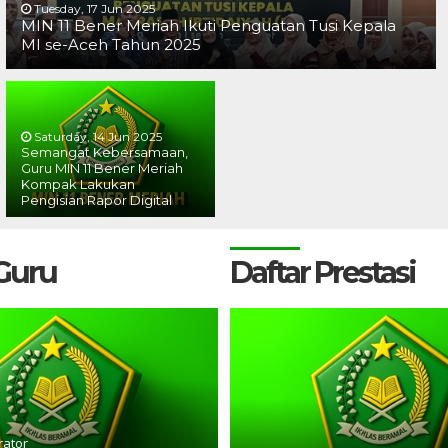
Tuesday, 17 Jun 2025
MIN 11 Bener Meriah Ikuti Penguatan Tusi Kepala
MI se-Aceh Tahun 2025
Saturday, 14 Jun 2025
Semangat Kebersamaan,
Guru MIN 11 Bener Meriah
Kompak Lakukan
Pengisian Rapor Digital
 Guru
Daftar Prestasi
rator