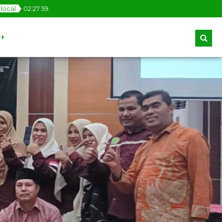
local
02
:
28
00