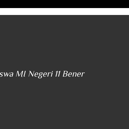
iswa MI Negeri 11 Bener
"..