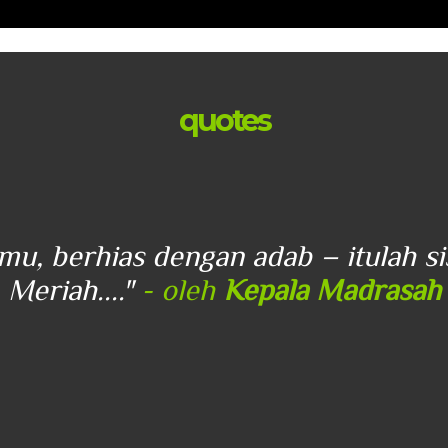
quotes
lmu, berhias dengan adab – itulah s
Meriah...."
- oleh
Kepala Madrasah