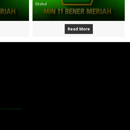
Ekskul
.
Read More