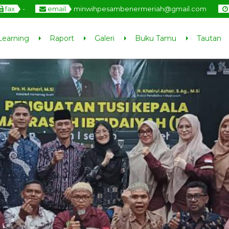
fax
-
email
minwihpesambenermeriah@gmail.com
Learning
Raport
Galeri
Buku Tamu
Tautan