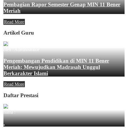
Pembagian Rapor Semester Genap MIN 11 Bener
Meriah
Read More
Artikel Guru
oleh : Administrator
Pengembangan Pendidikan di MIN 11 Bener
Meriah: Mewujudkan Madrasah Unggul
Berkarakter Islami
Read More
Daftar Prestasi
nama :
.