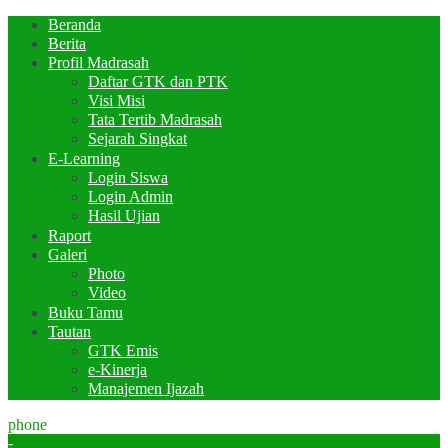
Beranda
Berita
Profil Madrasah
Daftar GTK dan PTK
Visi Misi
Tata Tertib Madrasah
Sejarah Singkat
E-Learning
Login Siswa
Login Admin
Hasil Ujian
Raport
Galeri
Photo
Video
Buku Tamu
Tautan
GTK Emis
e-Kinerja
Manajemen Ijazah
phone
-