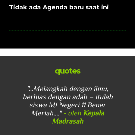
Tidak ada Agenda baru saat ini
quotes
u,
"...Melangkah dengan ilmu,
"
lah
berhias dengan adab – itulah
be
r
siswa MI Negeri 11 Bener
Meriah...."
- oleh
Kepala
Madrasah