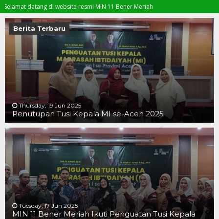
at datang di website resmi MIN 11 Bener Meriah
Berita Terbaru
Thursday, 19 Jun 2025
Penutupan Tusi Kepala MI se-Aceh 2025
19 JUN 2025
19 JUN 2025
16 JUN 2025
Tuesday, 17 Jun 2025
MIN 11 Bener Meriah Ikuti Penguatan Tusi Kepala