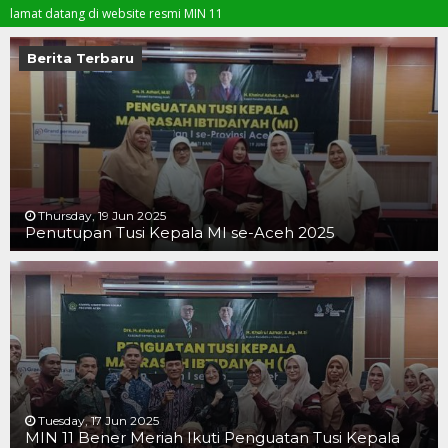
datang di website resmi MIN 11
Berita Terbaru
Thursday, 19 Jun 2025
Penutupan Tusi Kepala MI se-Aceh 2025
19 JUN 2025
19 JUN 2025
16 JUN 2025
Tuesday, 17 Jun 2025
MIN 11 Bener Meriah Ikuti Penguatan Tusi Kepala