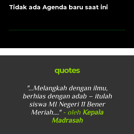
Tidak ada Agenda baru saat ini
quotes
u,
"...Melangkah dengan ilmu,
"
lah
berhias dengan adab – itulah
be
r
siswa MI Negeri 11 Bener
Meriah...."
- oleh
Kepala
Madrasah