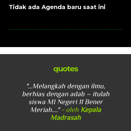
Tidak ada Agenda baru saat ini
quotes
u,
"...Melangkah dengan ilmu,
"
lah
berhias dengan adab – itulah
be
r
siswa MI Negeri 11 Bener
Meriah...."
- oleh
Kepala
Madrasah