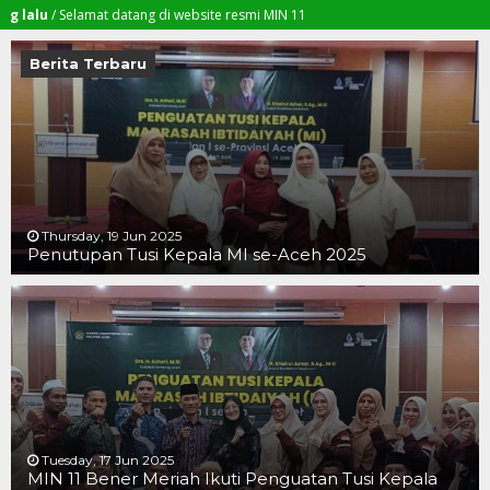
 Selamat datang di website resmi MIN 11
Berita Terbaru
Thursday, 19 Jun 2025
Penutupan Tusi Kepala MI se-Aceh 2025
19 JUN 2025
19 JUN 2025
16 JUN 2025
Tuesday, 17 Jun 2025
MIN 11 Bener Meriah Ikuti Penguatan Tusi Kepala