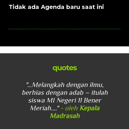
Tidak ada Agenda baru saat ini
quotes
u,
"...Melangkah dengan ilmu,
"
lah
berhias dengan adab – itulah
be
r
siswa MI Negeri 11 Bener
Meriah...."
- oleh
Kepala
Madrasah