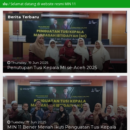
lamat datang di website resmi MIN 11
Berita Terbaru
Thursday, 19 Jun 2025
Penutupan Tusi Kepala MI se-Aceh 2025
19 JUN 2025
19 JUN 2025
16 JUN 2025
Tuesday, 17 Jun 2025
MIN 11 Bener Meriah Ikuti Penguatan Tusi Kepala