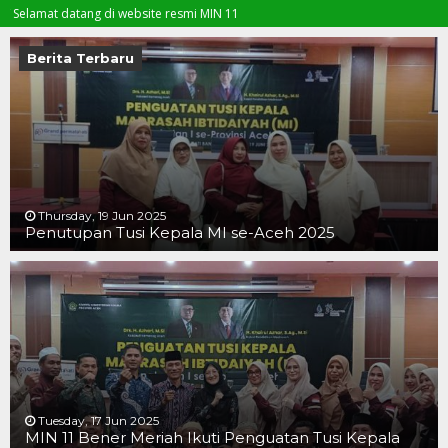
at datang di website resmi MIN 11
Berita Terbaru
Thursday, 19 Jun 2025
Penutupan Tusi Kepala MI se-Aceh 2025
19 JUN 2025
19 JUN 2025
16 JUN 2025
Tuesday, 17 Jun 2025
MIN 11 Bener Meriah Ikuti Penguatan Tusi Kepala