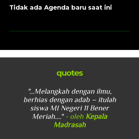
Tidak ada Agenda baru saat ini
quotes
u,
"...Melangkah dengan ilmu,
"
lah
berhias dengan adab – itulah
be
r
siswa MI Negeri 11 Bener
Meriah...."
- oleh
Kepala
Madrasah