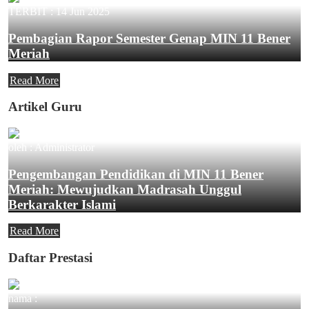
TERBIT :
14 Jun 2025
Pembagian Rapor Semester Genap MIN 11 Bener
Meriah
Read More
Artikel Guru
oleh : Administrator
Pengembangan Pendidikan di MIN 11 Bener
Meriah: Mewujudkan Madrasah Unggul
Berkarakter Islami
Read More
Daftar Prestasi
nama :