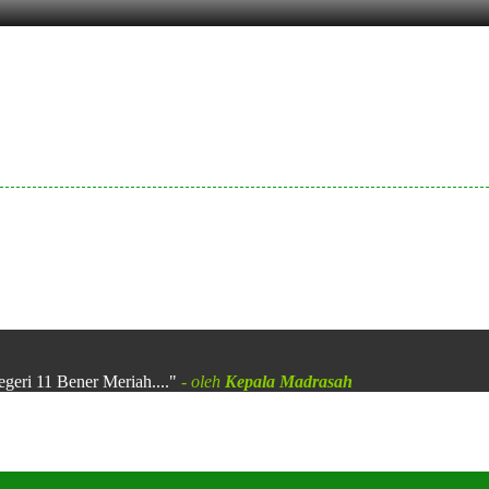
egeri 11 Bener Meriah...."
- oleh
Kepala Madrasah