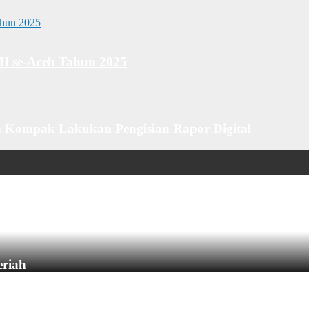
MI se-Aceh Tahun 2025
 Kompak Lakukan Pengisian Rapor Digital
eriah