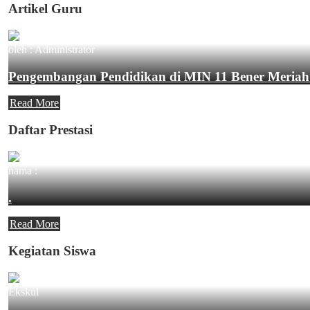
Artikel Guru
oleh : Administrator
Pengembangan Pendidikan di MIN 11 Bener Meriah
Read More
Daftar Prestasi
nama :
.
Read More
Kegiatan Siswa
Ekskul