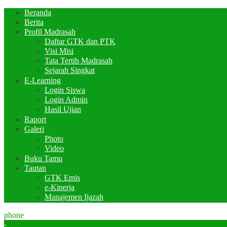
Beranda
Berita
Profil Madrasah
Daftar GTK dan PTK
Visi Misi
Tata Tertib Madrasah
Sejarah Singkat
E-Learning
Login Siswa
Login Admin
Hasil Ujian
Raport
Galeri
Photo
Video
Buku Tamu
Tautan
GTK Emis
e-Kinerja
Manajemen Ijazah
phone
-