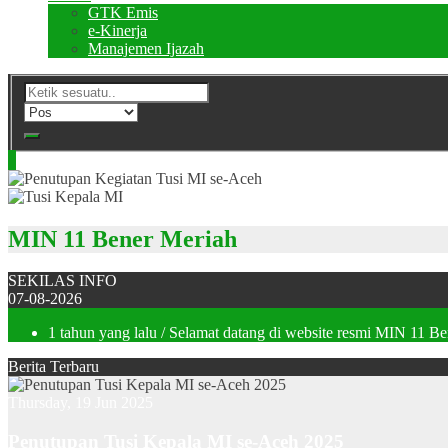
GTK Emis
e-Kinerja
Manajemen Ijazah
MIN 11 Bener Meriah
SEKILAS INFO
07-08-2026
1 tahun yang lalu
/ Selamat datang di website resmi MIN 11 B
Berita Terbaru
Thursday, 19 Jun 2025
Penutupan Tusi Kepala MI se-Aceh 2025