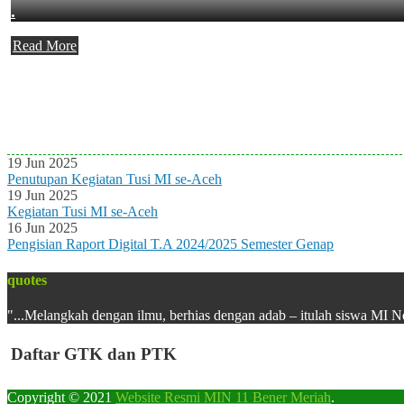
.
Read More
Agenda Terbaru
Tidak ada Agenda baru saat ini
19 Jun 2025
Penutupan Kegiatan Tusi MI se-Aceh
19 Jun 2025
Kegiatan Tusi MI se-Aceh
16 Jun 2025
Pengisian Raport Digital T.A 2024/2025 Semester Genap
quotes
"...Melangkah dengan ilmu, berhias dengan adab – itulah siswa MI N
Daftar GTK dan PTK
Copyright © 2021
Website Resmi MIN 11 Bener Meriah
.