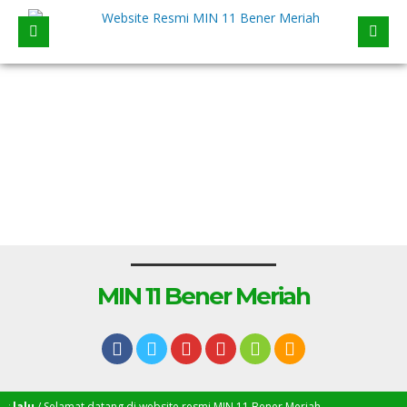
MIN 11 Bener Meriah
alu
/ Selamat datang di website resmi MIN 11 Bener Meriah