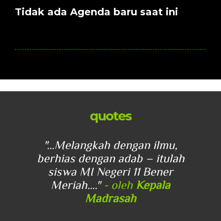
Tidak ada Agenda baru saat ini
quotes
u,
"...Melangkah dengan ilmu,
"
lah
berhias dengan adab – itulah
be
r
siswa MI Negeri 11 Bener
Meriah...."
- oleh
Kepala
Madrasah