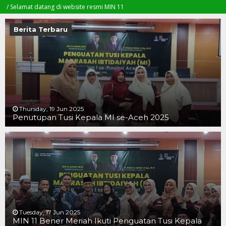
mat datang di website resmi MIN 11
Berita Terbaru
Thursday, 19 Jun 2025
Penutupan Tusi Kepala MI se-Aceh 2025
19 JUN 2025
19 JUN 2025
16 JUN 2025
Tuesday, 17 Jun 2025
MIN 11 Bener Meriah Ikuti Penguatan Tusi Kepala