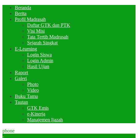
Beranda
Berita
Profil Madrasah
Daftar GTK dan PTK
Visi Misi
Tata Tertib Madrasah
Sejarah Singkat
E-Learning
Login Siswa
Login Admin
Hasil Ujian
Raport
Galeri
Photo
Video
Buku Tamu
Tautan
GTK Emis
e-Kinerja
Manajemen Ijazah
phone
-