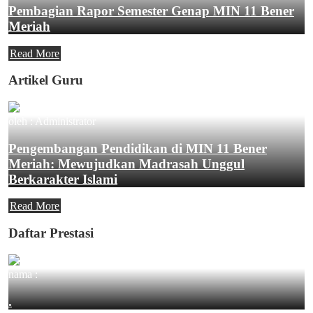
Pembagian Rapor Semester Genap MIN 11 Bener
Meriah
Read More
Artikel Guru
oleh : Administrator
Pengembangan Pendidikan di MIN 11 Bener
Meriah: Mewujudkan Madrasah Unggul
Berkarakter Islami
Read More
Daftar Prestasi
nama :
.