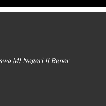
iswa MI Negeri 11 Bener
"..