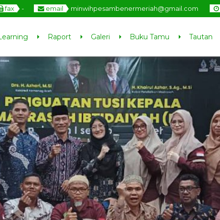
fax
-
email
minwihpesambenermeriah@gmail.com
Learning
Raport
Galeri
Buku Tamu
Tautan