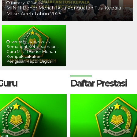
Tuesday, 17 Jun 2025
MIN 11 Bener Meriah Ikuti Penguatan Tusi Kepala
MI se-Aceh Tahun 2025
Saturday, 14 Jun 2025
Semangat Kebersamaan,
Guru MIN 11 Bener Meriah
Kompak Lakukan
Pengisian Rapor Digital
 Guru
Daftar Prestasi
rator