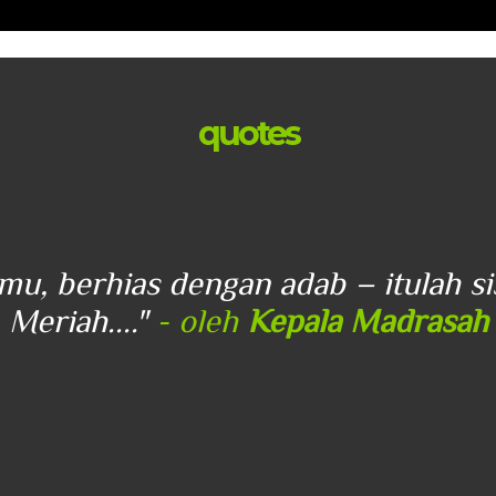
quotes
lmu, berhias dengan adab – itulah s
Meriah...."
- oleh
Kepala Madrasah