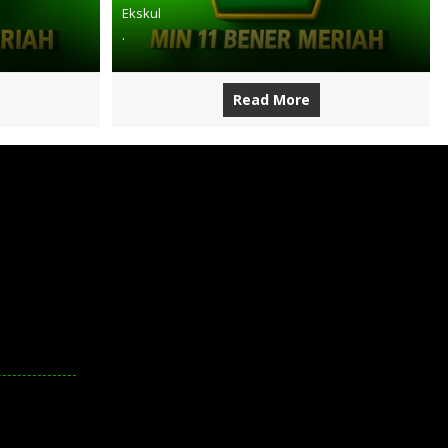
Ekskul
.
Read More