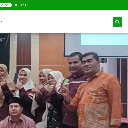
local
08
:
07
14