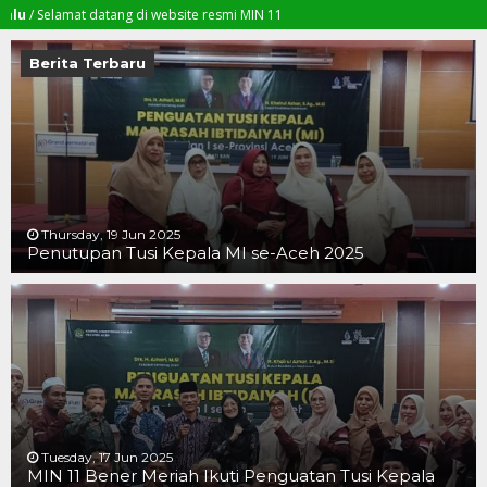
lamat datang di website resmi MIN 11
Berita Terbaru
Thursday, 19 Jun 2025
Penutupan Tusi Kepala MI se-Aceh 2025
19 JUN 2025
19 JUN 2025
16 JUN 2025
Tuesday, 17 Jun 2025
MIN 11 Bener Meriah Ikuti Penguatan Tusi Kepala