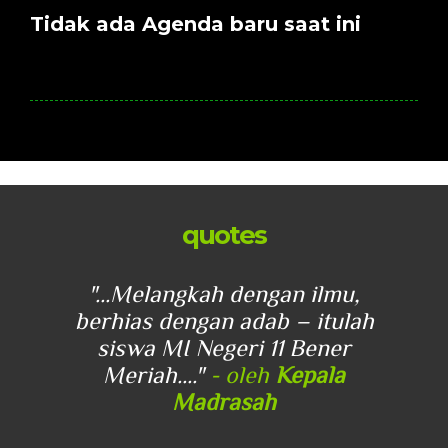
Tidak ada Agenda baru saat ini
quotes
u,
"...Melangkah dengan ilmu,
"
lah
berhias dengan adab – itulah
be
r
siswa MI Negeri 11 Bener
Meriah...."
- oleh
Kepala
Madrasah