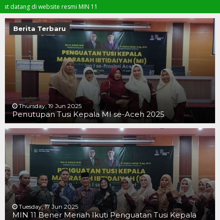
ang di website resmi MIN 11
Berita Terbaru
Thursday, 19 Jun 2025
Penutupan Tusi Kepala MI se-Aceh 2025
19 JUN 2025
19 JUN 2025
16 JUN 2025
Tuesday, 17 Jun 2025
MIN 11 Bener Meriah Ikuti Penguatan Tusi Kepala