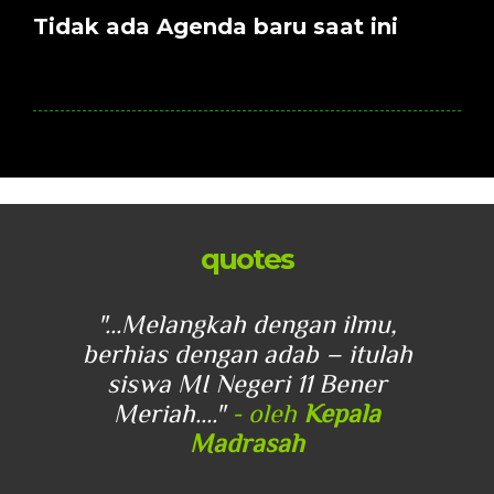
Tidak ada Agenda baru saat ini
quotes
u,
"...Melangkah dengan ilmu,
"
lah
berhias dengan adab – itulah
be
r
siswa MI Negeri 11 Bener
Meriah...."
- oleh
Kepala
Madrasah