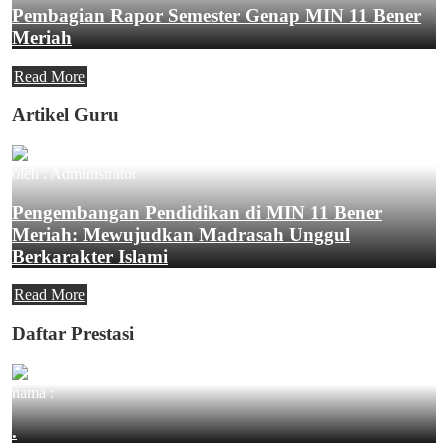
Pembagian Rapor Semester Genap MIN 11 Bener
Meriah
Read More
Artikel Guru
oleh : Administrator
Pengembangan Pendidikan di MIN 11 Bener
Meriah: Mewujudkan Madrasah Unggul
Berkarakter Islami
Read More
Daftar Prestasi
nama :
.