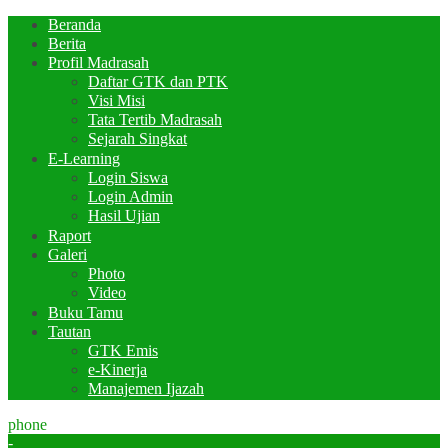
Beranda
Berita
Profil Madrasah
Daftar GTK dan PTK
Visi Misi
Tata Tertib Madrasah
Sejarah Singkat
E-Learning
Login Siswa
Login Admin
Hasil Ujian
Raport
Galeri
Photo
Video
Buku Tamu
Tautan
GTK Emis
e-Kinerja
Manajemen Ijazah
phone
-