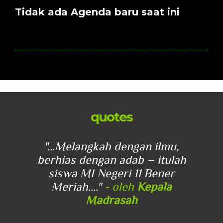
Tidak ada Agenda baru saat ini
quotes
u,
"...Melangkah dengan ilmu,
"
lah
berhias dengan adab – itulah
be
r
siswa MI Negeri 11 Bener
Meriah...."
- oleh
Kepala
Madrasah