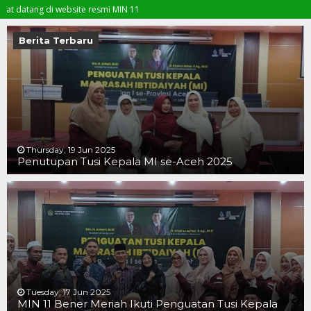
ng di website resmi MIN 11
Berita Terbaru
Thursday, 19 Jun 2025
Penutupan Tusi Kepala MI se-Aceh 2025
19 JUN 2025
19 JUN 2025
16 JUN 2025
Tuesday, 17 Jun 2025
MIN 11 Bener Meriah Ikuti Penguatan Tusi Kepala