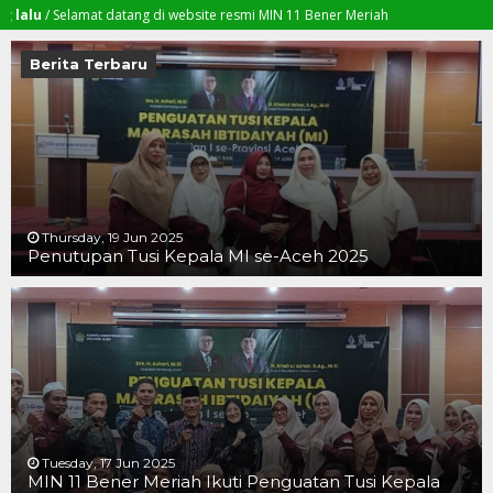
Selamat datang di website resmi MIN 11 Bener Meriah
Berita Terbaru
Thursday, 19 Jun 2025
Penutupan Tusi Kepala MI se-Aceh 2025
19 JUN 2025
19 JUN 2025
16 JUN 2025
Tuesday, 17 Jun 2025
MIN 11 Bener Meriah Ikuti Penguatan Tusi Kepala