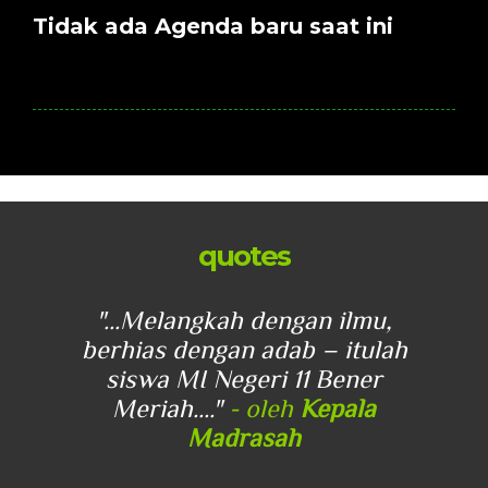
Tidak ada Agenda baru saat ini
quotes
u,
"...Melangkah dengan ilmu,
"
lah
berhias dengan adab – itulah
be
r
siswa MI Negeri 11 Bener
Meriah...."
- oleh
Kepala
Madrasah