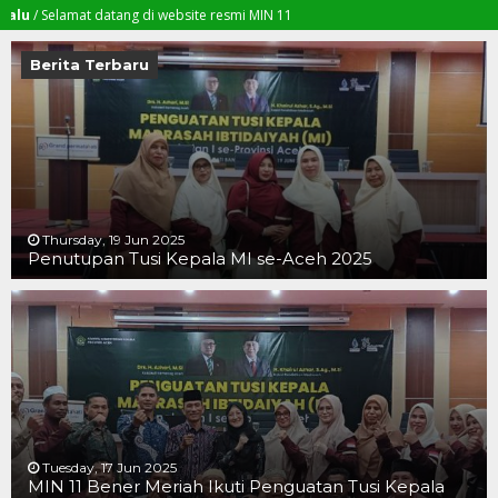
elamat datang di website resmi MIN 11
Berita Terbaru
Thursday, 19 Jun 2025
Penutupan Tusi Kepala MI se-Aceh 2025
19 JUN 2025
19 JUN 2025
16 JUN 2025
Tuesday, 17 Jun 2025
MIN 11 Bener Meriah Ikuti Penguatan Tusi Kepala