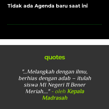
Tidak ada Agenda baru saat ini
quotes
u,
"...Melangkah dengan ilmu,
"
lah
berhias dengan adab – itulah
be
r
siswa MI Negeri 11 Bener
Meriah...."
- oleh
Kepala
Madrasah