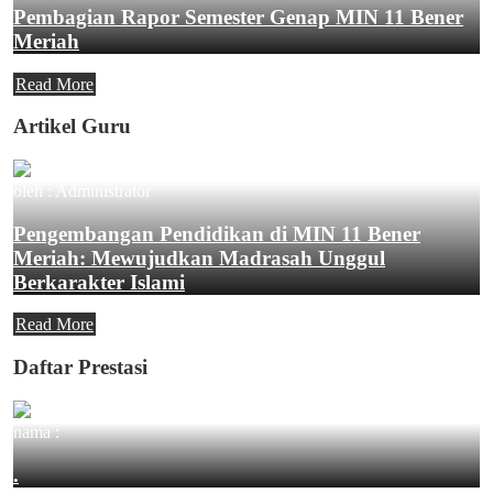
Pembagian Rapor Semester Genap MIN 11 Bener
Meriah
Read More
Artikel Guru
oleh : Administrator
Pengembangan Pendidikan di MIN 11 Bener
Meriah: Mewujudkan Madrasah Unggul
Berkarakter Islami
Read More
Daftar Prestasi
nama :
.