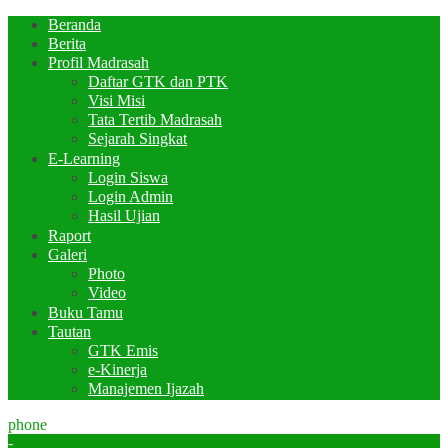
Beranda
Berita
Profil Madrasah
Daftar GTK dan PTK
Visi Misi
Tata Tertib Madrasah
Sejarah Singkat
E-Learning
Login Siswa
Login Admin
Hasil Ujian
Raport
Galeri
Photo
Video
Buku Tamu
Tautan
GTK Emis
e-Kinerja
Manajemen Ijazah
phone
-